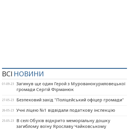
ВСІ
НОВИНИ
Загинув ще один Герой з Мурованокуриловецької
01-09-23
громади Сергій Фірманюк
Безпековий захід "Поліцейський офіцер громади"
27-05-23
Учні ліцею №1 відвідали податкову інспекцію
26-05-23
В селі Обухів відкрито меморіальну дошку
25-05-23
загиблому воїну Ярославу Чайковському