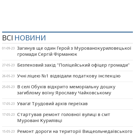
ВСІ
НОВИНИ
Загинув ще один Герой з Мурованокуриловецької
01-09-23
громади Сергій Фірманюк
Безпековий захід "Поліцейський офіцер громади"
27-05-23
Учні ліцею №1 відвідали податкову інспекцію
26-05-23
В селі Обухів відкрито меморіальну дошку
25-05-23
загиблому воїну Ярославу Чайковському
Увага! Трудовий архів переїхав
17-05-23
Стартував ремонт головної вулиці в смт
17-05-23
Муровані Курилівці
Ремонт дороги на території Вищеольчедаївського
15-05-23