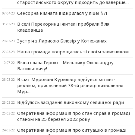
старостинського округу підходить до заверше…
Сенсорна кімната відкрилася у ліцеї №1
07-04-23
В селі Перекоринці жителі прибрали біля
31-03-23
кладовища
Зустріч з Ларисою Білозір у Котюжанах
28-03-23
Наша громада попрощалась зі своїм захисником
27-03-23
Вічна слава Герою – Мельнику Олександру
10-07-22
Васильовичу!
В смт Муровані Курилівці відбувся мітинг-
26-03-22
реквієм, присвячений 78-ій річниці визволення
Мур…
Відбулось засідання виконкому селищної ради
26-03-22
Оперативна інформація про стан справ в громаді
25-03-22
станом на 25 березня 2022 року
Оперативна інформація про ситуацію в громаді
24-03-22