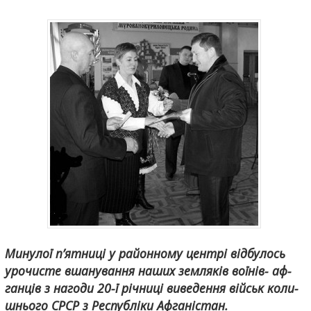
Ми­ну­лої п’ят­ни­ці у ра­йон­но­му центрі від­бу­лось
уро­чи­с­те вша­ну­ван­ня на­ших зе­м­ля­ків во­ї­нів- аф­
га­н­ців з на­го­ди 20-ї рі­ч­ни­ці ви­ве­ден­ня військ ко­ли­
ш­ньо­го СРСР з Ре­с­пу­б­лі­ки Аф­га­ні­с­тан.