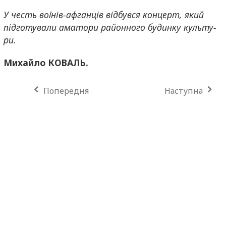
У честь во­ї­нів-­аф­га­н­ців від­бу­в­ся кон­церт, який
під­го­ту­ва­ли ама­то­ри ра­йон­но­го бу­ди­н­ку куль­ту­
ри.
Ми­хай­ло КО­ВАЛЬ.
Попередня
Наступна