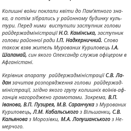
Ко­ли­ш­ні во­ї­ни по­кла­ли кві­ти до Па­м’я­т­но­го зна­
ка, а по­тім зі­бра­лись у ра­йон­но­му бу­ди­н­ку куль­
ту­ри. Пе­ред ни­ми ви­сту­пи­ли за­сту­п­ник го­ло­ви
рай­де­р­жа­д­мі­ні­с­т­ра­ції
Н.О. Ка­мін­сь­ка,
за­сту­п­ник
го­ло­ви ра­йон­ної ра­ди
І.П. Над­ке­р­ни­ч­ний.
Сло­во
та­кож взяв жи­тель Му­ро­ва­них Ку­ри­ло­вець
І.­А.
Ша­ла­май,
син яко­го Оле­к­сандр слу­жив офі­це­ром в
Аф­га­ні­с­та­ні.
Ке­рі­в­ник апа­ра­ту рай­де­р­жа­д­мі­ні­с­т­ра­ції
С.В. Ла­
дан
за­чи­тав роз­по­ря­джен­ня го­ло­ви рай­де­р­жа­д­
мі­ні­с­т­ра­ції, згі­д­но яко­го гру­пу ко­ли­ш­ніх во­ї­нів-­аф­
га­н­ців на­го­ро­дже­но гра­мо­та­ми. Зо­к­ре­ма,
В.П.
Іва­но­ва,
В.П. Пу­зи­рея, М.В. Са­ра­н­чу­ка
з Му­ро­ва­них
Ку­ри­ло­вець
, Л.М.
Ка­баль­сь­ко­го
з Ві­ль­ша­н­ки
, С.В.
Каль­я­но­ва
з Мо­ро­зі­в­ки,
М.А.
Ло­пу­шан­сь­ко­го
з Не­
ме­р­чо­го.