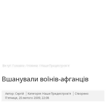
Ви тут:
Головна
/
Новини
/
Наше Придністров'я
Вшанували воїнів-афганців
Автор: Сергій
Категорія:
Наше Придністров'я
Створено:
П'ятниця, 20 лютого 2009, 22:08