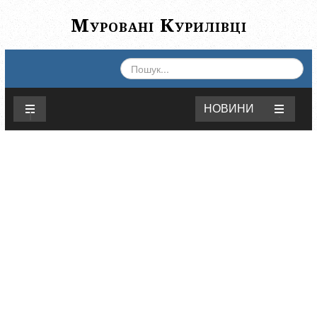
Муровані Курилівці
ПОШУК...
НОВИНИ