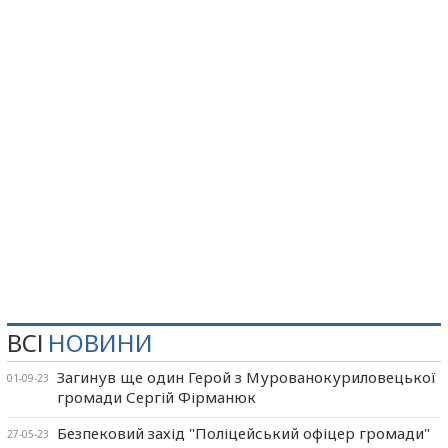
ВСІ
НОВИНИ
Загинув ще один Герой з Мурованокуриловецької
01-09-23
громади Сергій Фірманюк
Безпековий захід "Поліцейський офіцер громади"
27-05-23