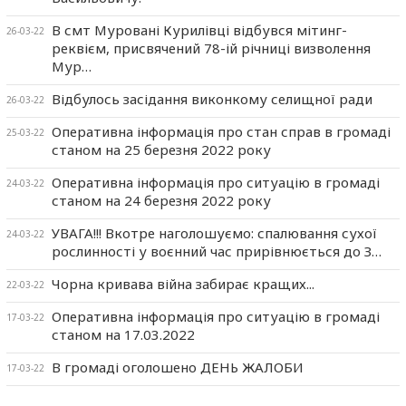
В смт Муровані Курилівці відбувся мітинг-
26-03-22
реквієм, присвячений 78-ій річниці визволення
Мур…
Відбулось засідання виконкому селищної ради
26-03-22
Оперативна інформація про стан справ в громаді
25-03-22
станом на 25 березня 2022 року
Оперативна інформація про ситуацію в громаді
24-03-22
станом на 24 березня 2022 року
УВАГА!!! Вкотре наголошуємо: спалювання сухої
24-03-22
рослинності у воєнний час прирівнюється до З…
Чорна кривава війна забирає кращих...
22-03-22
Оперативна інформація про ситуацію в громаді
17-03-22
станом на 17.03.2022
В громаді оголошено ДЕНЬ ЖАЛОБИ
17-03-22