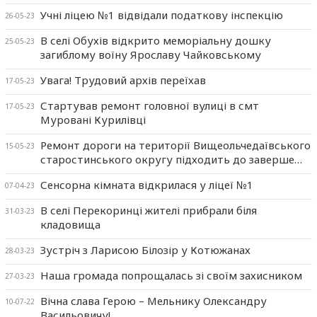
Учні ліцею №1 відвідали податкову інспекцію
26-05-23
В селі Обухів відкрито меморіальну дошку
25-05-23
загиблому воїну Ярославу Чайковському
Увага! Трудовий архів переїхав
17-05-23
Стартував ремонт головної вулиці в смт
17-05-23
Муровані Курилівці
Ремонт дороги на території Вищеольчедаївського
15-05-23
старостинського округу підходить до заверше…
Сенсорна кімната відкрилася у ліцеї №1
07-04-23
В селі Перекоринці жителі прибрали біля
31-03-23
кладовища
Зустріч з Ларисою Білозір у Котюжанах
28-03-23
Наша громада попрощалась зі своїм захисником
27-03-23
Вічна слава Герою – Мельнику Олександру
10-07-22
Васильовичу!