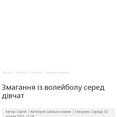
Ви тут:
Головна
/
Новини
/
Шкільні новини
Змагання із волейболу серед
дівчат
Автор: Сергій
Категорія:
Шкільні новини
Створено: Середа, 02
грудня 2015, 22:28