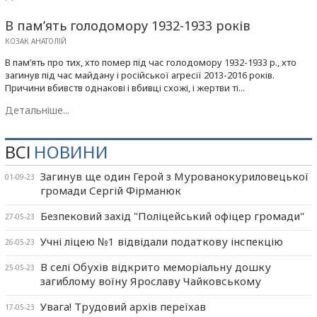
В пам’ять голодомору 1932-1933 років
КОЗАК АНАТОЛІЙ
В пам’ять про тих, хто помер під час голодомору 1932-1933 р., хто
загинув під час майдану і російської агресії 2013-2016 років.
Причини вбивств однакові і вбивці схожі, і жертви ті...
Детальніше...
ВСІ
НОВИНИ
Загинув ще один Герой з Мурованокуриловецької
01-09-23
громади Сергій Фірманюк
Безпековий захід "Поліцейський офіцер громади"
27-05-23
Учні ліцею №1 відвідали податкову інспекцію
26-05-23
В селі Обухів відкрито меморіальну дошку
25-05-23
загиблому воїну Ярославу Чайковському
Увага! Трудовий архів переїхав
17-05-23