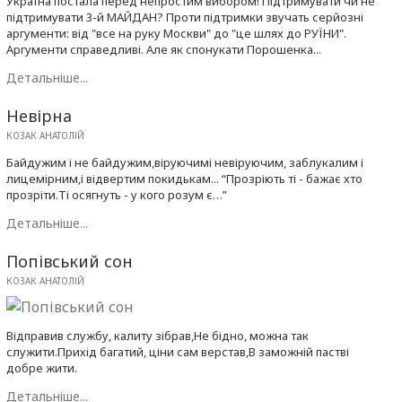
Україна постала перед непростим вибором! Підтримувати чи не
підтримувати 3-й МАЙДАН? Проти підтримки звучать серйозні
аргументи: від "все на руку Москви" до "це шлях до РУЇНИ".
Аргументи справедливі. Але як спонукати Порошенка...
Детальніше...
Невірна
КОЗАК АНАТОЛІЙ
Байдужим і не байдужим,віруючимі невіруючим, заблукалим і
лицемірним,і відвертим покидькам... “Прозріють ті - бажає хто
прозріти.Ті осягнуть - у кого розум є…”
Детальніше...
Попівський сон
КОЗАК АНАТОЛІЙ
Відправив службу, калиту зібрав,Не бідно, можна так
служити.Прихід багатий, ціни сам верстав,В заможній пастві
добре жити.
Детальніше...