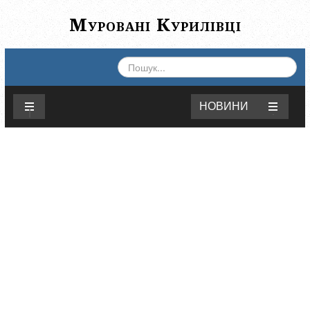
Муровані Курилівці
ПОШУК...
НОВИНИ