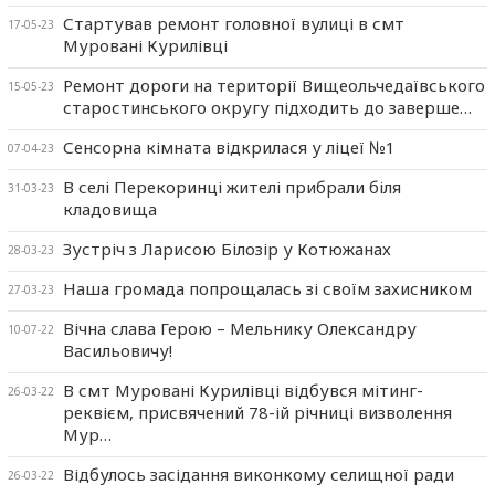
Стартував ремонт головної вулиці в смт
17-05-23
Муровані Курилівці
Ремонт дороги на території Вищеольчедаївського
15-05-23
старостинського округу підходить до заверше…
Сенсорна кімната відкрилася у ліцеї №1
07-04-23
В селі Перекоринці жителі прибрали біля
31-03-23
кладовища
Зустріч з Ларисою Білозір у Котюжанах
28-03-23
Наша громада попрощалась зі своїм захисником
27-03-23
Вічна слава Герою – Мельнику Олександру
10-07-22
Васильовичу!
В смт Муровані Курилівці відбувся мітинг-
26-03-22
реквієм, присвячений 78-ій річниці визволення
Мур…
Відбулось засідання виконкому селищної ради
26-03-22