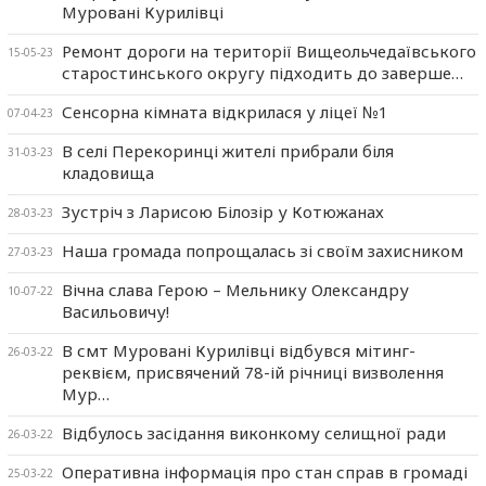
Муровані Курилівці
Ремонт дороги на території Вищеольчедаївського
15-05-23
старостинського округу підходить до заверше…
Сенсорна кімната відкрилася у ліцеї №1
07-04-23
В селі Перекоринці жителі прибрали біля
31-03-23
кладовища
Зустріч з Ларисою Білозір у Котюжанах
28-03-23
Наша громада попрощалась зі своїм захисником
27-03-23
Вічна слава Герою – Мельнику Олександру
10-07-22
Васильовичу!
В смт Муровані Курилівці відбувся мітинг-
26-03-22
реквієм, присвячений 78-ій річниці визволення
Мур…
Відбулось засідання виконкому селищної ради
26-03-22
Оперативна інформація про стан справ в громаді
25-03-22