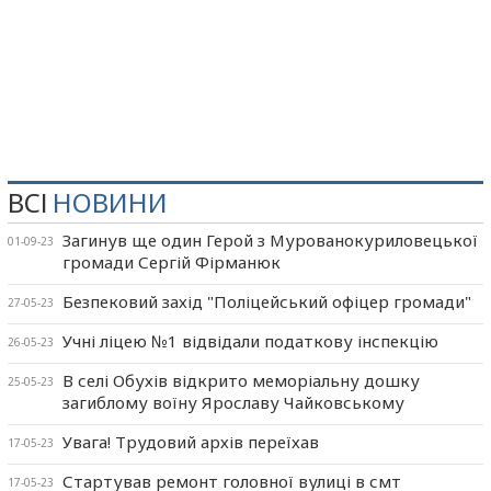
ВСІ
НОВИНИ
Загинув ще один Герой з Мурованокуриловецької
01-09-23
громади Сергій Фірманюк
Безпековий захід "Поліцейський офіцер громади"
27-05-23
Учні ліцею №1 відвідали податкову інспекцію
26-05-23
В селі Обухів відкрито меморіальну дошку
25-05-23
загиблому воїну Ярославу Чайковському
Увага! Трудовий архів переїхав
17-05-23
Стартував ремонт головної вулиці в смт
17-05-23