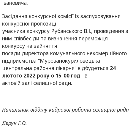
Івановича.
Засідання конкурсної комісії із заслуховування
конкурсної пропозиції
учасника конкурсу Рубанського В.І., проведення з
ним співбесіди та визначення переможця
конкурсу на зайняття
посади директора комунального некомерційного
підприємства “Мурованокуриловецька
центральна районна лікарня” відбудеться
2
4
лютого
202
2
року о 1
5
-00 год
. в
актовій залі селищної ради.
Начальник відділу кадрової роботи селищної ради
Дерун Г.О.