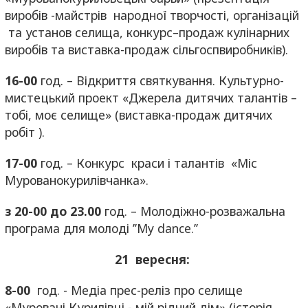
виробів -майстрів народної творчості, організацій
та установ селища, конкурс–продаж кулінарних
виробів та виставка-продаж сільгоспвиробників).
16-00
год. – Відкриття святкування. Культурно-
мистецький проект «Джерела дитячих талантів –
тобі, моє селище» (виставка-продаж дитячих
робіт ).
17-00
год. – Конкурс краси і талантів «Міс
Мурованокурилівчанка».
з 20-00 до 23.00
год. – Молодіжно-розважальна
програма для молоді ’’My dance.’’
21 вересня:
8-00
год. - Медіа прес-реліз про селище
«Муровані Курилівці - мій рідний дім» (історія,