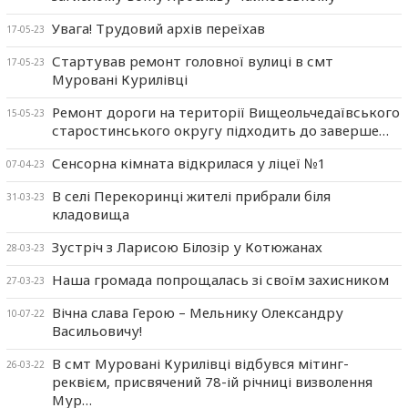
Увага! Трудовий архів переїхав
17-05-23
Стартував ремонт головної вулиці в смт
17-05-23
Муровані Курилівці
Ремонт дороги на території Вищеольчедаївського
15-05-23
старостинського округу підходить до заверше…
Сенсорна кімната відкрилася у ліцеї №1
07-04-23
В селі Перекоринці жителі прибрали біля
31-03-23
кладовища
Зустріч з Ларисою Білозір у Котюжанах
28-03-23
Наша громада попрощалась зі своїм захисником
27-03-23
Вічна слава Герою – Мельнику Олександру
10-07-22
Васильовичу!
В смт Муровані Курилівці відбувся мітинг-
26-03-22
реквієм, присвячений 78-ій річниці визволення
Мур…