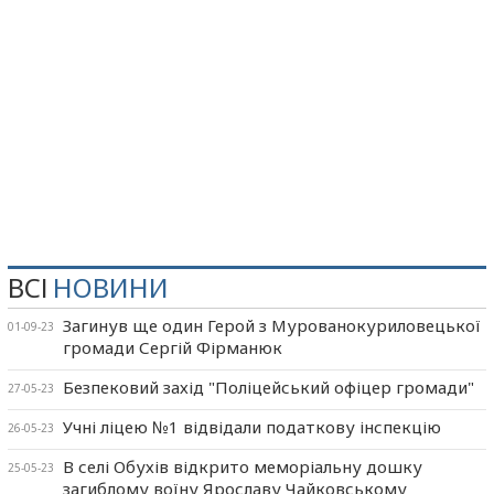
ВСІ
НОВИНИ
Загинув ще один Герой з Мурованокуриловецької
01-09-23
громади Сергій Фірманюк
Безпековий захід "Поліцейський офіцер громади"
27-05-23
Учні ліцею №1 відвідали податкову інспекцію
26-05-23
В селі Обухів відкрито меморіальну дошку
25-05-23
загиблому воїну Ярославу Чайковському