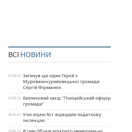
ВСІ
НОВИНИ
Загинув ще один Герой з
01-09-23
Мурованокуриловецької громади
Сергій Фірманюк
Безпековий захід "Поліцейський офіцер
27-05-23
громади"
Учні ліцею №1 відвідали податкову
26-05-23
інспекцію
В селі Обухів відкрито меморіальну
25-05-23