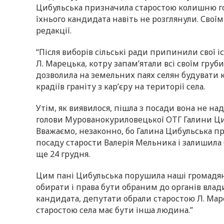
Цибульська призначила старостою колишню гол
їхнього кандидата навіть не розглянули. Сво
редакції.
“Після виборів сільські ради припинили свої іс
Л. Марецька, котру запам’ятали всі своїм гру
дозволила на земельних паях селян будувати ко
крадіїв граніту з кар’єру на території села.
Утім, як виявилося, пішла з посади вона не на
голови Мурованокуриловецької ОТГ Галини Циб
Вважаємо, незаконно, бо Галина Цибульська п
посаду старости Валерія Мельника і залишила 
ще 24 грудня.
Цим пані Цибульська порушила наші громадянс
обирати і права бути обраним до органів влад
кандидата, депутати обрали старостою Л. Мар
старостою села має бути інша людина.”