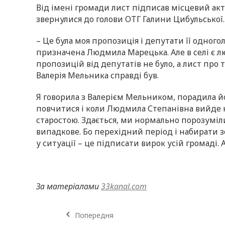
Від імені громади лист підписав місцевий ак
звернулися до голови ОТГ Галини Цибульської.
– Це була моя пропозиція і депутати її одног
призначена Людмила Марецька. Але в селі є л
пропозицій від депутатів не було, а лист пр
Валерія Мельника справді був.
Я говорила з Валерієм Мельником, порадила 
повчитися і коли Людмила Степанівна вийде н
старостою. Здається, ми нормально порозуміл
випадкове. Бо перехідний період і набирати з
у ситуації – це підписати вирок усій громаді. 
За матеріалами
33kanal.com
Попередня