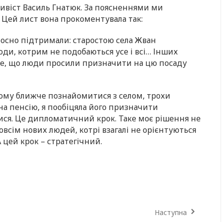
тивіст Василь Гнатюк. За поясненнями ми
 Цей лист вона прокоментувала так:
олосно підтримали: старостою села Жван
юди, котрим не подобаються усе і всі… Інших
о те, що люди просили призначити на цю посаду
йому ближче познайомитися з селом, трохи
а пенсію, я пообіцяла його призначити
ися. Це дипломатичний крок. Таке моє рішення не
овсім нових людей, котрі взагалі не орієнтуються
А цей крок – стратегічний.
Наступна