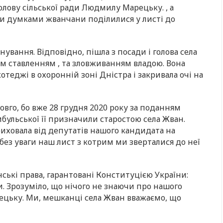
ову сільської ради Людмилу Марецьку. , а
їми думками жванчани поділилися у листі до
нування. Відповідно, пішла з посади і голова села
бим ставленням , та зловживанням владою. Вона
теджі в охоронній зоні Дністра і закривала очі на
довго, бо вже 28 грудня 2020 року за поданням
ульської її призначили старостою села Жван.
риховала від депутатів нашого кандидата на
без уваги наш лист з котрим ми зверталися до неї
ькі права, гарантовані Конституцією України:
и. Зрозуміло, що нічого не знаючи про нашого
ецьку. Ми, мешканці села Жван вважаємо, що