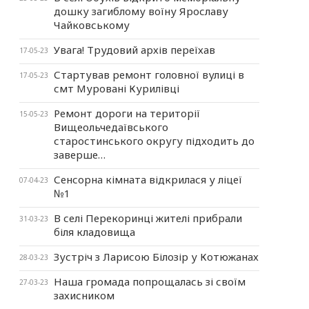
дошку загиблому воїну Ярославу
Чайковському
Увага! Трудовий архів переїхав
17-05-23
Стартував ремонт головної вулиці в
17-05-23
смт Муровані Курилівці
Ремонт дороги на території
15-05-23
Вищеольчедаївського
старостинського округу підходить до
заверше…
Сенсорна кімната відкрилася у ліцеї
07-04-23
№1
В селі Перекоринці жителі прибрали
31-03-23
біля кладовища
Зустріч з Ларисою Білозір у Котюжанах
28-03-23
Наша громада попрощалась зі своїм
27-03-23
захисником