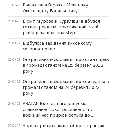
Вічна слава Герою – Мельнику
10-07-22
Олександру Васильовичу!
В смт Муровані Курилівці відбувся
26-03-22
мітинг-реквієм, присвячений 78-ій
річниці визволення Мур…
Відбулось засідання виконкому
26-03-22
селищної ради
Оперативна інформація про стан справ
25-03-22
в громаді станом на 25 березня 2022
року
Оперативна інформація про ситуацію в
24-03-22
громаді станом на 24 березня 2022
року
УВАГА!!! Вкотре наголошуємо:
24-03-22
спалювання сухої рослинності у
воєнний час прирівнюється до З…
Чорна кривава війна забирає кращих...
22-03-22