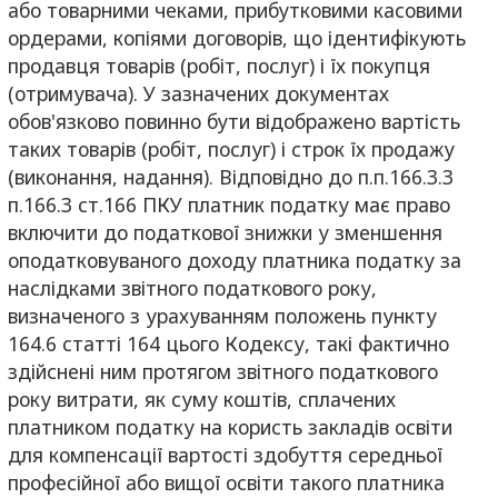
або товарними чеками, прибутковими касовими
ордерами, копіями договорів, що ідентифікують
продавця товарів (робіт, послуг) і їх покупця
(отримувача). У зазначених документах
обов'язково повинно бути відображено вартість
таких товарів (робіт, послуг) і строк їх продажу
(виконання, надання). Відповідно до п.п.166.3.3
п.166.3 ст.166 ПКУ платник податку має право
включити до податкової знижки у зменшення
оподатковуваного доходу платника податку за
наслідками звітного податкового року,
визначеного з урахуванням положень пункту
164.6 статті 164 цього Кодексу, такі фактично
здійснені ним протягом звітного податкового
року витрати, як суму коштів, сплачених
платником податку на користь закладів освіти
для компенсації вартості здобуття середньої
професійної або вищої освіти такого платника