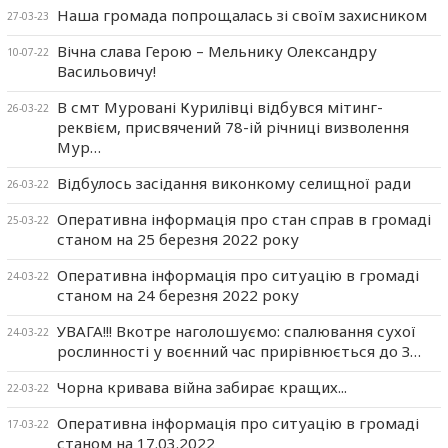
Наша громада попрощалась зі своїм захисником
27-03-23
Вічна слава Герою – Мельнику Олександру
10-07-22
Васильовичу!
В смт Муровані Курилівці відбувся мітинг-
26-03-22
реквієм, присвячений 78-ій річниці визволення
Мур…
Відбулось засідання виконкому селищної ради
26-03-22
Оперативна інформація про стан справ в громаді
25-03-22
станом на 25 березня 2022 року
Оперативна інформація про ситуацію в громаді
24-03-22
станом на 24 березня 2022 року
УВАГА!!! Вкотре наголошуємо: спалювання сухої
24-03-22
рослинності у воєнний час прирівнюється до З…
Чорна кривава війна забирає кращих...
22-03-22
Оперативна інформація про ситуацію в громаді
17-03-22
станом на 17.03.2022