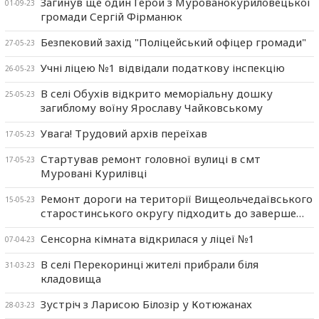
Загинув ще один Герой з Мурованокуриловецької
01-09-23
громади Сергій Фірманюк
Безпековий захід "Поліцейський офіцер громади"
27-05-23
Учні ліцею №1 відвідали податкову інспекцію
26-05-23
В селі Обухів відкрито меморіальну дошку
25-05-23
загиблому воїну Ярославу Чайковському
Увага! Трудовий архів переїхав
17-05-23
Стартував ремонт головної вулиці в смт
17-05-23
Муровані Курилівці
Ремонт дороги на території Вищеольчедаївського
15-05-23
старостинського округу підходить до заверше…
Сенсорна кімната відкрилася у ліцеї №1
07-04-23
В селі Перекоринці жителі прибрали біля
31-03-23
кладовища
Зустріч з Ларисою Білозір у Котюжанах
28-03-23