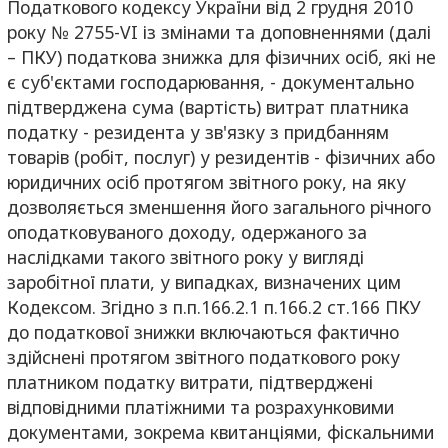
Податкового кодексу України від 2 грудня 2010
року № 2755-VI із змінами та доповненнями (далі
– ПКУ) податкова знижка для фізичних осіб, які не
є суб'єктами господарювання, - документально
підтверджена сума (вартість) витрат платника
податку - резидента у зв'язку з придбанням
товарів (робіт, послуг) у резидентів - фізичних або
юридичних осіб протягом звітного року, на яку
дозволяється зменшення його загального річного
оподатковуваного доходу, одержаного за
наслідками такого звітного року у вигляді
заробітної плати, у випадках, визначених цим
Кодексом. Згідно з п.п.166.2.1 п.166.2 ст.166 ПКУ
до податкової знижки включаються фактично
здійснені протягом звітного податкового року
платником податку витрати, підтверджені
відповідними платіжними та розрахунковими
документами, зокрема квитанціями, фіскальними