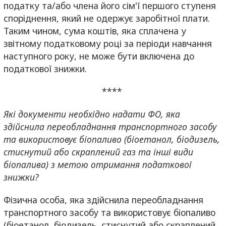
податку та/або члена його сім'ї першого ступеня
споріднення, який не одержує заробітної плати.
Таким чином, сума коштів, яка сплачена у
звітному податковому році за періоди навчання
наступного року, не може бути включена до
податкової знижки.
****
Які документи необхідно надати ФО, яка
здійснила переобладнання транспортного засобу
та використовує біопаливо (біоетанол, біодизель,
стиснутий або скраплений газ та інші види
біопалива) з метою отримання податкової
знижки?
Фізична особа, яка здійснила переобладнання
транспортного засобу та використовує біопаливо
(біоетанол, біодизель, стиснутий або скраплений