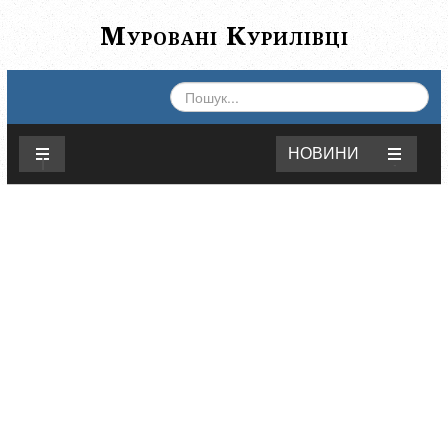
Муровані Курилівці
ПОШУК...
НОВИНИ