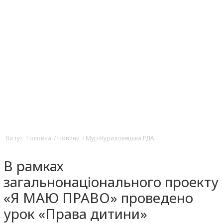
Ви тут:
Головна
/
Новини
/
Мур-Куриловецька РДА
В рамках
загальнонаціонального проекту
«Я МАЮ ПРАВО» проведено
урок «Права дитини»