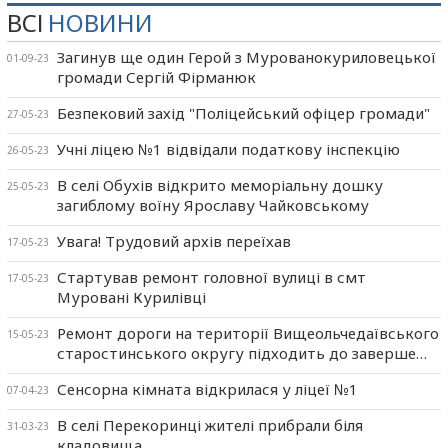
ВСІ
НОВИНИ
Загинув ще один Герой з Мурованокуриловецької
01-09-23
громади Сергій Фірманюк
Безпековий захід "Поліцейський офіцер громади"
27-05-23
Учні ліцею №1 відвідали податкову інспекцію
26-05-23
В селі Обухів відкрито меморіальну дошку
25-05-23
загиблому воїну Ярославу Чайковському
Увага! Трудовий архів переїхав
17-05-23
Стартував ремонт головної вулиці в смт
17-05-23
Муровані Курилівці
Ремонт дороги на території Вищеольчедаївського
15-05-23
старостинського округу підходить до заверше…
Сенсорна кімната відкрилася у ліцеї №1
07-04-23
В селі Перекоринці жителі прибрали біля
31-03-23
кладовища