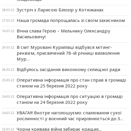
Зустріч з Ларисою Білозір у Котюжанах
28-03-23
Наша громада попрощалась зі своїм захисником
27-03-23
Вічна слава Герою – Мельнику Олександру
10-07-22
Васильовичу!
В смт Муровані Курилівці відбувся мітинг-
26-03-22
реквієм, присвячений 78-ій річниці визволення
Мур…
Відбулось засідання виконкому селищної ради
26-03-22
Оперативна інформація про стан справ в громаді
25-03-22
станом на 25 березня 2022 року
Оперативна інформація про ситуацію в громаді
24-03-22
станом на 24 березня 2022 року
УВАГА!!! Вкотре наголошуємо: спалювання сухої
24-03-22
рослинності у воєнний час прирівнюється до З…
Чорна кривава війна забирає кращих...
22-03-22