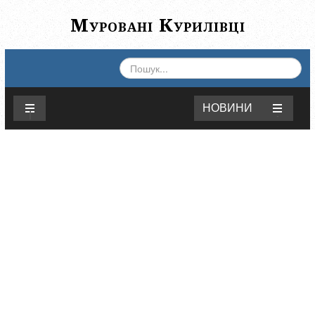
Муровані Курилівці
ПОШУК...
НОВИНИ