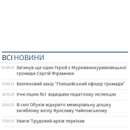
ВСІ
НОВИНИ
Загинув ще один Герой з Мурованокуриловецької
01-09-23
громади Сергій Фірманюк
Безпековий захід "Поліцейський офіцер громади"
27-05-23
Учні ліцею №1 відвідали податкову інспекцію
26-05-23
В селі Обухів відкрито меморіальну дошку
25-05-23
загиблому воїну Ярославу Чайковському
Увага! Трудовий архів переїхав
17-05-23