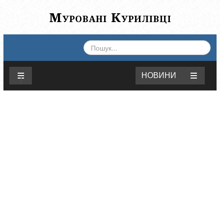
Муровані Курилівці
ПОШУК...
НОВИНИ