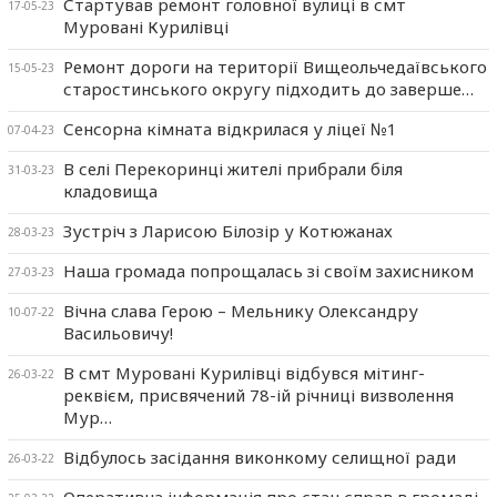
Стартував ремонт головної вулиці в смт
17-05-23
Муровані Курилівці
Ремонт дороги на території Вищеольчедаївського
15-05-23
старостинського округу підходить до заверше…
Сенсорна кімната відкрилася у ліцеї №1
07-04-23
В селі Перекоринці жителі прибрали біля
31-03-23
кладовища
Зустріч з Ларисою Білозір у Котюжанах
28-03-23
Наша громада попрощалась зі своїм захисником
27-03-23
Вічна слава Герою – Мельнику Олександру
10-07-22
Васильовичу!
В смт Муровані Курилівці відбувся мітинг-
26-03-22
реквієм, присвячений 78-ій річниці визволення
Мур…
Відбулось засідання виконкому селищної ради
26-03-22
Оперативна інформація про стан справ в громаді